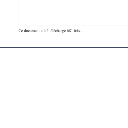
Ce document a été téléchargé 681 fois.
18 974 835 visites - 64