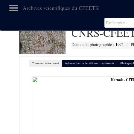
Archives scientifiques du CFEETK
CNRS-CFEET
Date de la photographie :
1971
P
Consulter le document
Information sur les éléments représentés
Photograph