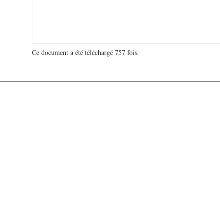
Ce document a été téléchargé 757 fois.
18 930 518 visites - 120