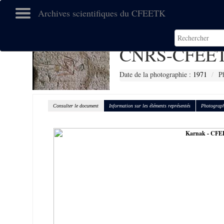
Archives scientifiques du CFEETK
CNRS-CFEET
Date de la photographie :
1971
P
Consulter le document
Information sur les éléments représentés
Photograph