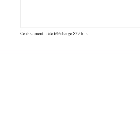
Ce document a été téléchargé 839 fois.
18 932 914 visites - 144