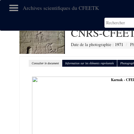
Archives scientifiques du CFEETK
CNRS-CFEET
Date de la photographie :
1971
Ph
Consulter le document
Information sur les éléments représentés
Photograph