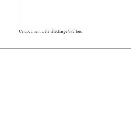
Ce document a été téléchargé 932 fois.
18 994 991 visites - 87