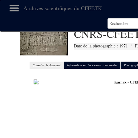
Archives scientifiques du CFEETK
CNRS-CFEET
Date de la photographie :
1971
P
Consulter le document
Information sur les éléments représentés
Photograph