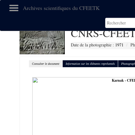
Archives scientifiques du CFEETK
CNRS-CFEET
Date de la photographie :
1971
Ph
Consulter le document
Information sur les éléments représentés
Photograph