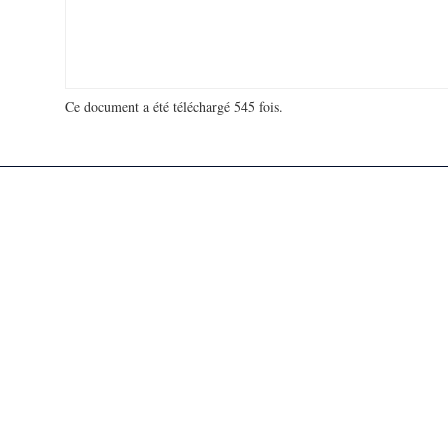
Ce document a été téléchargé 545 fois.
18 930 438 visites - 120