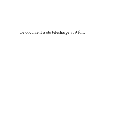
Ce document a été téléchargé 739 fois.
18 923 493 visites - 505