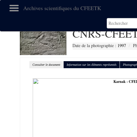
Archives scientifiques du CFEETK
CNRS-CFEET
Date de la photographie :
1997
Ph
Consulter le document
Information sur les éléments représentés
Photograph