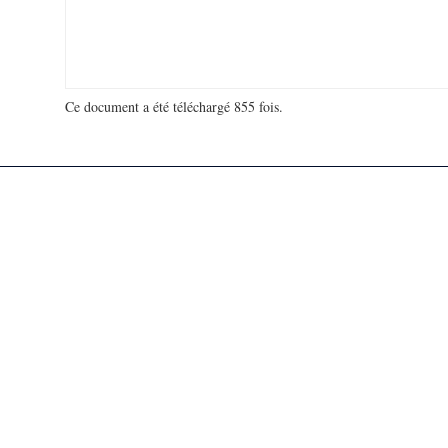
Ce document a été téléchargé 855 fois.
18 979 032 visites - 106