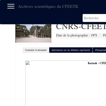
Archives scientifiques du CFEETK
CNRS-CFEET
Date de la photographie :
1971
Ph
Consulter le document
Information sur les éléments représentés
Photograph