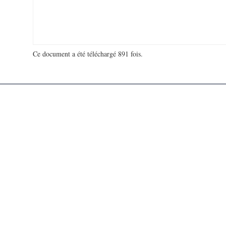
Ce document a été téléchargé 891 fois.
18 949 274 visites - 123