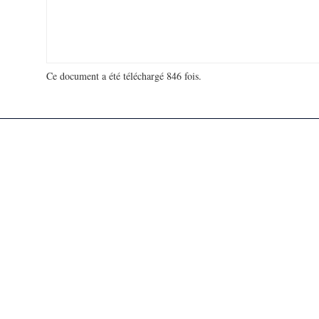
Ce document a été téléchargé 846 fois.
18 913 157 visites - 955