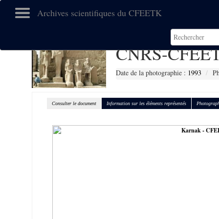
Archives scientifiques du CFEETK
CNRS-CFEET
Date de la photographie :
1993
Ph
Consulter le document
Information sur les éléments représentés
Photograph