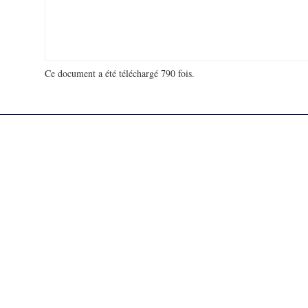
Ce document a été téléchargé 790 fois.
18 994 352 visites - 81