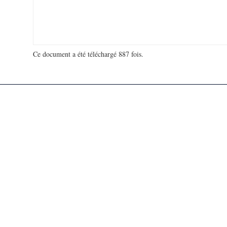
Ce document a été téléchargé 887 fois.
18 992 867 visites - 661