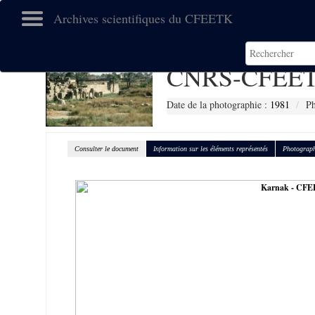
Archives scientifiques du CFEETK
CNRS-CFEET
Date de la photographie :
1981
Ph
Consulter le document
Information sur les éléments représentés
Photograph