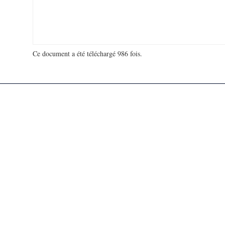
Ce document a été téléchargé 986 fois.
18 991 830 visites - 557