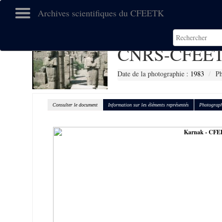
Archives scientifiques du CFEETK
CNRS-CFEET
Date de la photographie :
1983
Ph
Consulter le document
Information sur les éléments représentés
Photograph