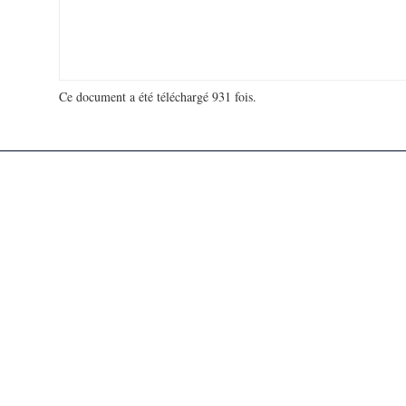
Ce document a été téléchargé 931 fois.
18 912 414 visites - 88