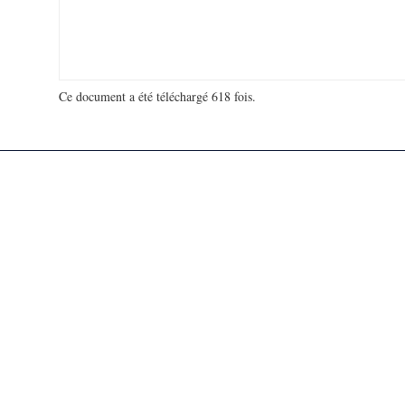
Ce document a été téléchargé 618 fois.
18 910 125 visites - 65