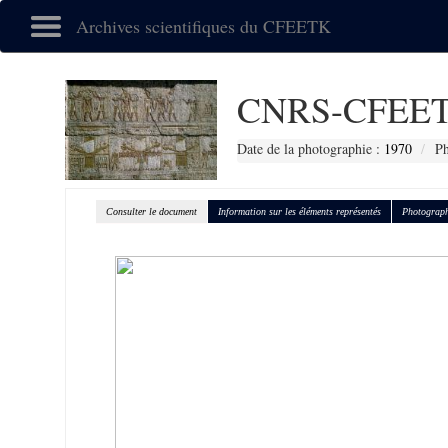
Archives scientifiques du CFEETK
CNRS-CFEET
Date de la photographie :
1970
Ph
Consulter le document
Information sur les éléments représentés
Photograph