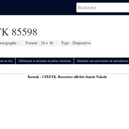
K 85598
otographe :
Format : 24 x 36
Type : Diapositive
ies en lien
Télécharger le document en pleine résolution
Demander une autorisation de reproduction