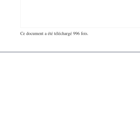
Ce document a été téléchargé 996 fois.
18 963 769 visites - 269