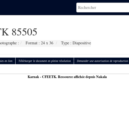
K 85505
otographe :
Format : 24 x 36
Type : Diapositive
ies en lien
Télécharger le document en pleine résolution
Demander une autorisation de reproduction