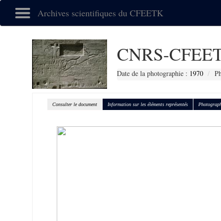
Archives scientifiques du CFEETK
CNRS-CFEET
Date de la photographie :
1970
Ph
Consulter le document
Information sur les éléments représentés
Photograph