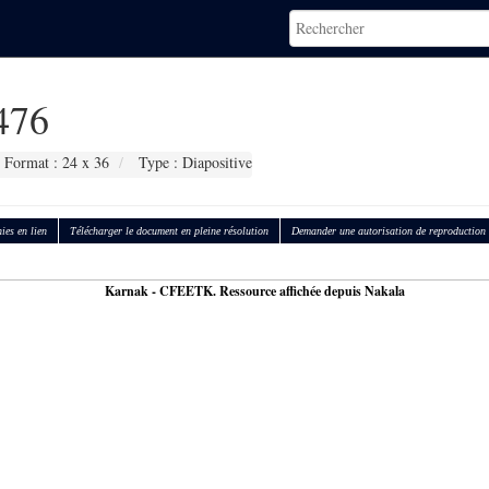
476
Format : 24 x 36
Type : Diapositive
ies en lien
Télécharger le document en pleine résolution
Demander une autorisation de reproduction