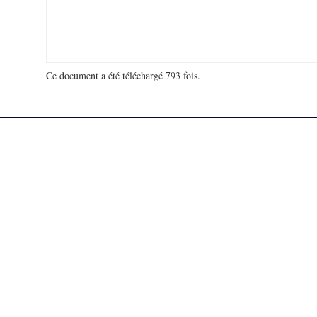
Ce document a été téléchargé 793 fois.
18 949 632 visites - 127