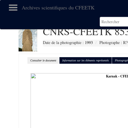
Archives scientifiques du CFEETK
CNRS-CFEETK 85
Date de la photographie :
1993
Photographe : R?
Consulter le document
Information sur les éléments représentés
Photograph