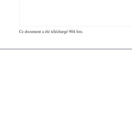
Ce document a été téléchargé 904 fois.
18 940 167 visites - 32