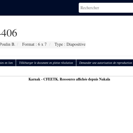
406
Poulin B.
Format : 6 x 7
Type : Diapositive
ies en lien
Télécharger le document en pleine résolution
Demander une autorisation de reproduction