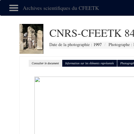
Archives scientifiques du CFEETK
CNRS-CFEETK 84
Date de la photographie :
1997
Photographe : 
Consulter le document
Information sur les éléments représentés
Photograph