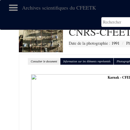
Archives scientifiques du CFEETK
CNRS-CFEET
Date de la photographie :
1991
Ph
Consulter le document
Information sur les éléments représentés
Photograph