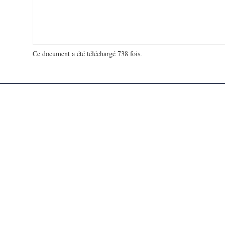
Ce document a été téléchargé 738 fois.
18 918 292 visites - 146