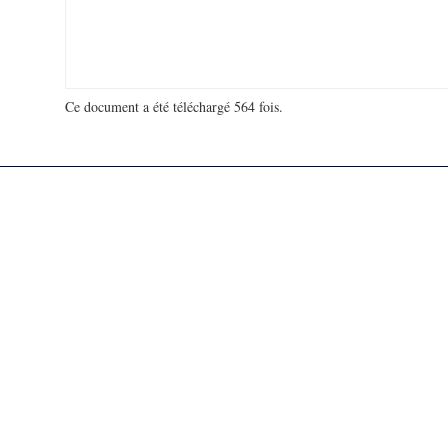
Ce document a été téléchargé 564 fois.
18 906 669 visites - 305