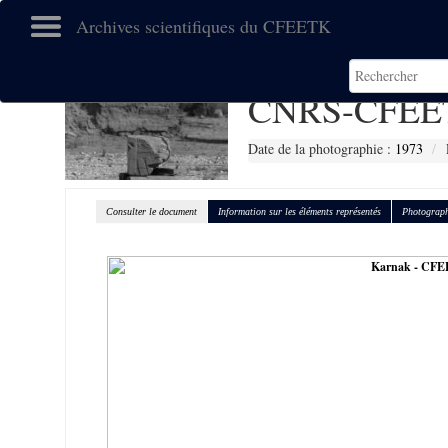
Archives scientifiques du CFEETK
CNRS-CFEE
Date de la photographie :
1973
Consulter le document
Information sur les éléments représentés
Photograph