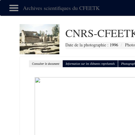
Archives scientifiques du CFEETK
CNRS-CFEETK
Date de la photographie :
1996
Photo
Consulter le document
Information sur les éléments représentés
Photograph