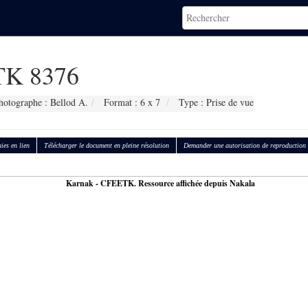
K 8376
hotographe : Bellod A.
Format : 6 x 7
Type : Prise de vue
ies en lien
Télécharger le document en pleine résolution
Demander une autorisation de reproduction