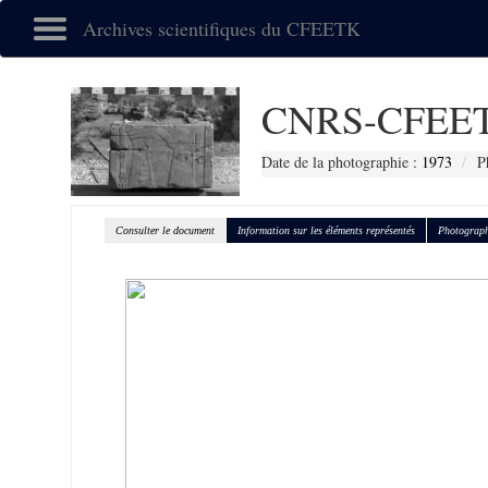
Archives scientifiques du CFEETK
CNRS-CFEET
Date de la photographie :
1973
P
Consulter le document
Information sur les éléments représentés
Photograph