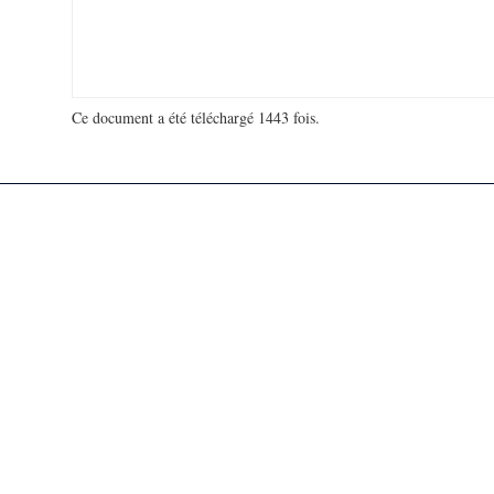
Ce document a été téléchargé 1443 fois.
18 963 607 visites - 267