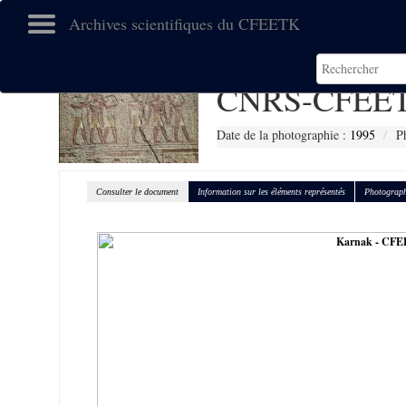
Archives scientifiques du CFEETK
CNRS-CFEET
Date de la photographie :
1995
P
Consulter le document
Information sur les éléments représentés
Photograph