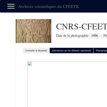
Archives scientifiques du CFEETK
CNRS-CFEET
Date de la photographie :
1996
Ph
Consulter le document
Information sur les éléments représentés
Photograph