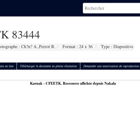
K 83444
otographe : Ch?n? A.,Perrot R.
Format : 24 x 36
Type : Diapositive
ies en lien
Télécharger le document en pleine résolution
Demander une autorisation de reproduction