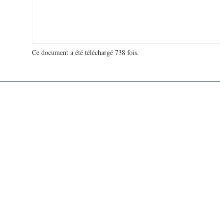
Ce document a été téléchargé 738 fois.
18 998 439 visites - 121