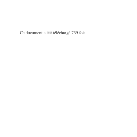
Ce document a été téléchargé 739 fois.
18 967 702 visites - 308