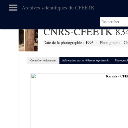
Archives scientifiques du CFEETK
CNRS-CFEETK 83
Date de la photographie :
1996
Photographe : Ch
Consulter le document
Information sur les éléments représentés
Photograph