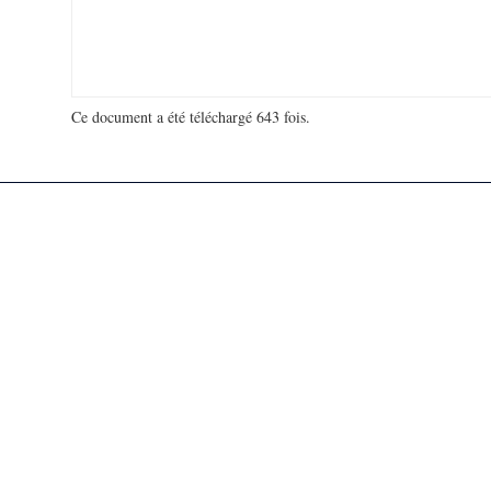
Ce document a été téléchargé 643 fois.
18 920 588 visites - 214