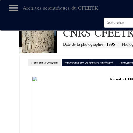
Archives scientifiques du CFEETK
CNRS-CFEETK
Date de la photographie :
1996
Photog
Consulter le document
Information sur les éléments représentés
Photograph