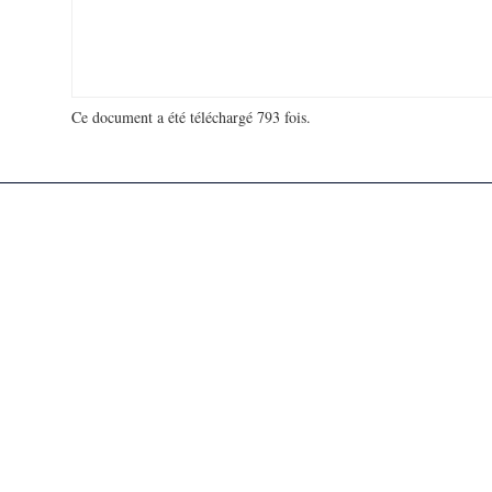
Ce document a été téléchargé 793 fois.
18 994 751 visites - 84