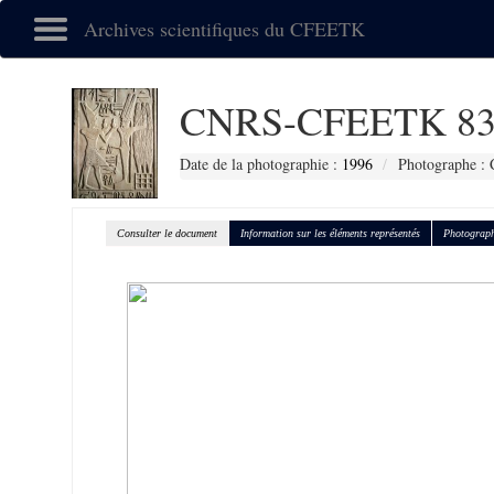
Archives scientifiques du CFEETK
CNRS-CFEETK 83
Date de la photographie :
1996
Photographe : 
Consulter le document
Information sur les éléments représentés
Photograph