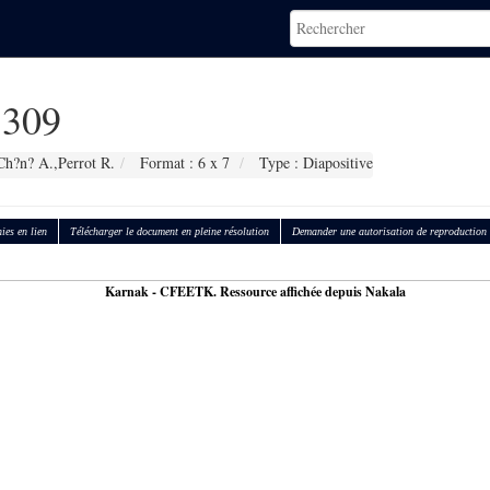
309
Ch?n? A.,Perrot R.
Format : 6 x 7
Type : Diapositive
ies en lien
Télécharger le document en pleine résolution
Demander une autorisation de reproduction