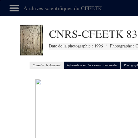
Archives scientifiques du CFEETK
CNRS-CFEETK 83
Date de la photographie :
1996
Photographe : C
Consulter le document
Information sur les éléments représentés
Photograph