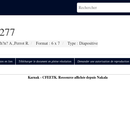
277
h?n? A.,Perrot R.
Format : 6 x 7
Type : Diapositive
ies en lien
Télécharger le document en pleine résolution
Demander une autorisation de reproduction