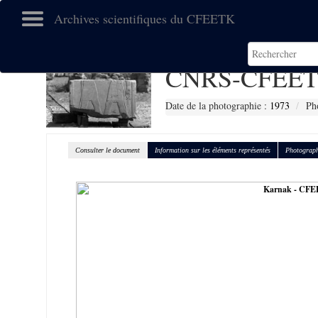
Archives scientifiques du CFEETK
CNRS-CFEET
Date de la photographie :
1973
Ph
Consulter le document
Information sur les éléments représentés
Photograph