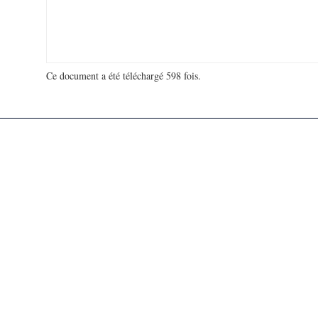
Ce document a été téléchargé 598 fois.
18 966 191 visites - 293