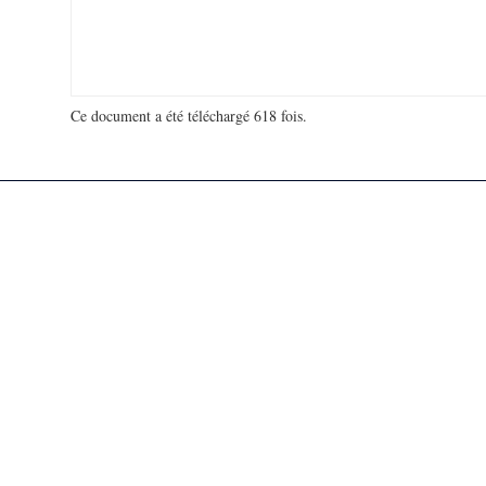
Ce document a été téléchargé 618 fois.
18 931 599 visites - 131