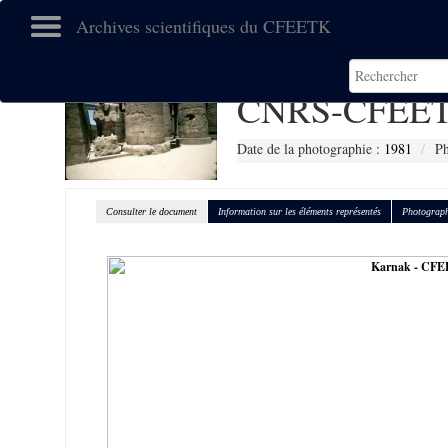
Archives scientifiques du CFEETK
CNRS-CFEET
Date de la photographie :
1981
Ph
Consulter le document
Information sur les éléments représentés
Photograph