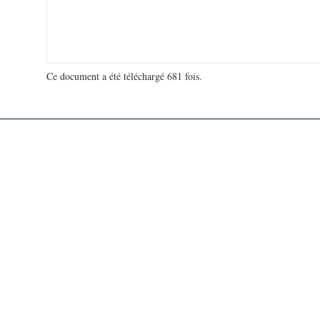
Ce document a été téléchargé 681 fois.
18 976 232 visites - 78