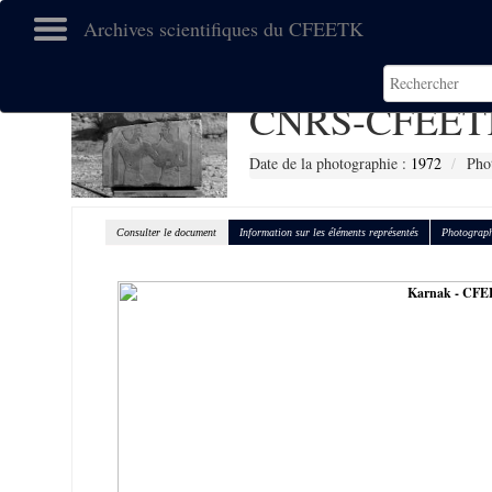
Archives scientifiques du CFEETK
CNRS-CFEET
Date de la photographie :
1972
Pho
Consulter le document
Information sur les éléments représentés
Photograph