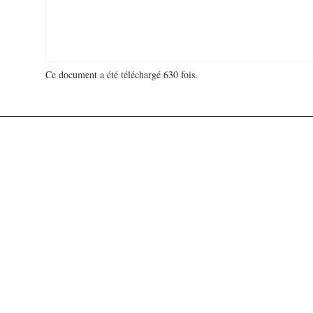
Ce document a été téléchargé 630 fois.
18 913 302 visites - 96