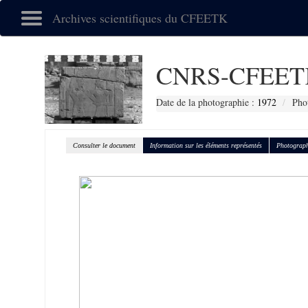
Archives scientifiques du CFEETK
CNRS-CFEET
Date de la photographie :
1972
Pho
Consulter le document
Information sur les éléments représentés
Photograph