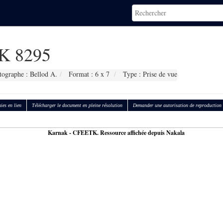
K 8295
tographe : Bellod A.
Format : 6 x 7
Type : Prise de vue
ies en lien
Télécharger le document en pleine résolution
Demander une autorisation de reproduction