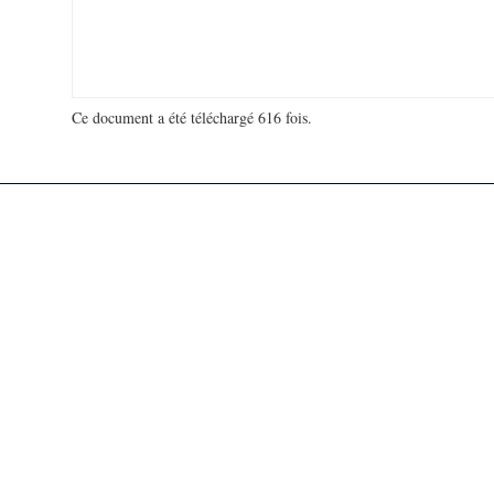
Ce document a été téléchargé 616 fois.
18 913 035 visites - 942