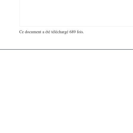
Ce document a été téléchargé 689 fois.
18 975 170 visites - 674