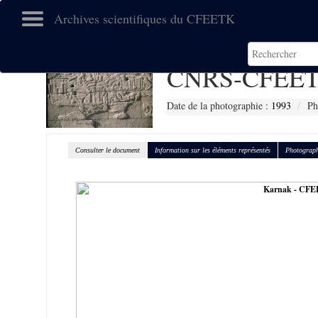
Archives scientifiques du CFEETK
CNRS-CFEET
Date de la photographie :
1993
Ph
Consulter le document
Information sur les éléments représentés
Photograph