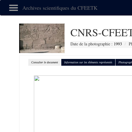
Archives scientifiques du CFEETK
CNRS-CFEET
Date de la photographie :
1993
P
Consulter le document
Information sur les éléments représentés
Photograph