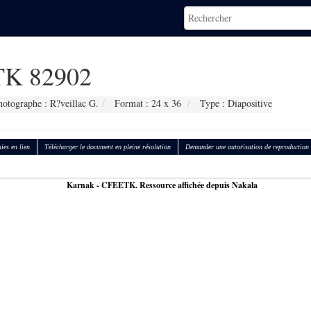
K 82902
hotographe : R?veillac G.
Format : 24 x 36
Type : Diapositive
ies en lien
Télécharger le document en pleine résolution
Demander une autorisation de reproduction