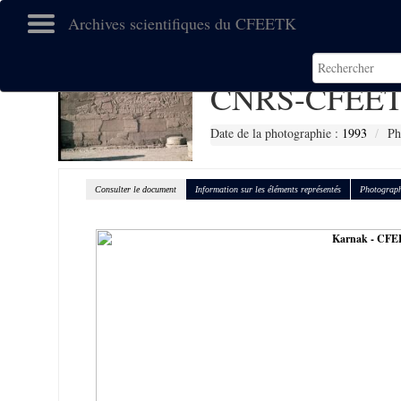
Archives scientifiques du CFEETK
CNRS-CFEET
Date de la photographie :
1993
Ph
Consulter le document
Information sur les éléments représentés
Photograph