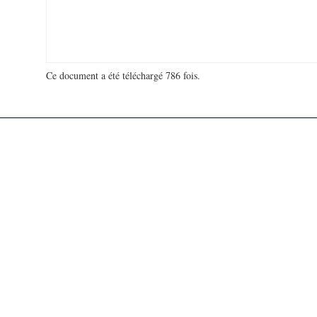
Ce document a été téléchargé 786 fois.
18 976 865 visites - 84