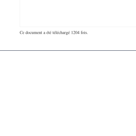
Ce document a été téléchargé 1204 fois.
18 988 297 visites - 20