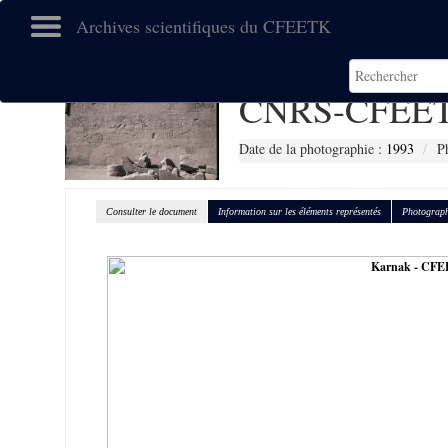
Archives scientifiques du CFEETK
CNRS-CFEET
Date de la photographie :
1993
P
Consulter le document
Information sur les éléments représentés
Photograph