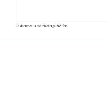
Ce document a été téléchargé 585 fois.
18 994 754 visites - 850