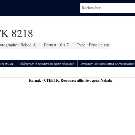
K 8218
otographe : Bellod A.
Format : 6 x 7
Type : Prise de vue
ies en lien
Télécharger le document en pleine résolution
Demander une autorisation de reproduction