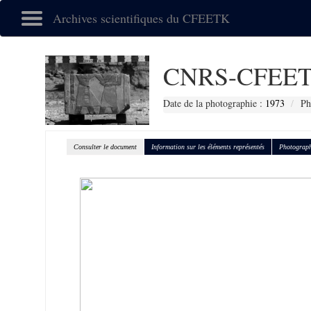
Archives scientifiques du CFEETK
CNRS-CFEET
Date de la photographie :
1973
Ph
Consulter le document
Information sur les éléments représentés
Photograph