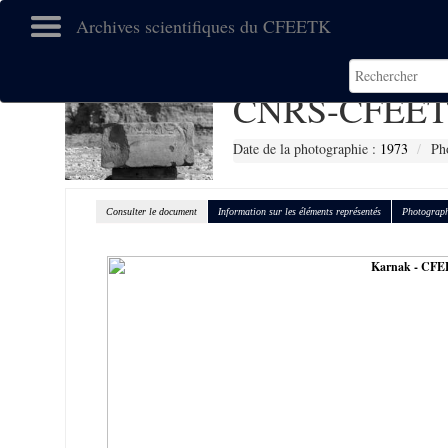
Archives scientifiques du CFEETK
CNRS-CFEET
Date de la photographie :
1973
Ph
Consulter le document
Information sur les éléments représentés
Photograph