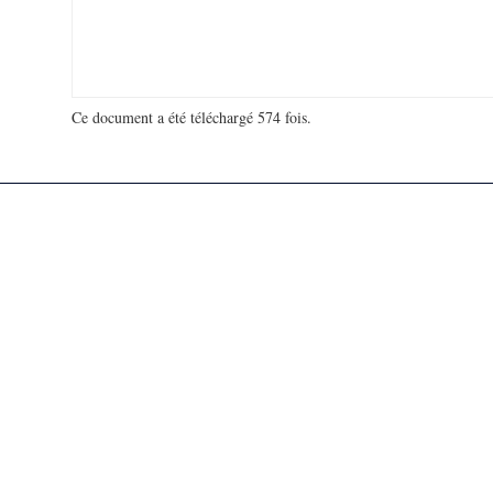
Ce document a été téléchargé 574 fois.
18 979 472 visites - 110