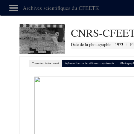
Archives scientifiques du CFEETK
CNRS-CFEET
Date de la photographie :
1973
Ph
Consulter le document
Information sur les éléments représentés
Photograph