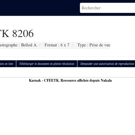
K 8206
otographe : Bellod A.
Format : 6 x 7
Type : Prise de vue
ies en lien
Télécharger le document en pleine résolution
Demander une autorisation de reproduction