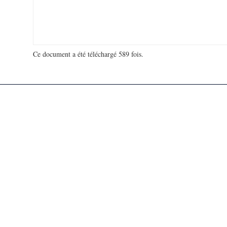
Ce document a été téléchargé 589 fois.
18 920 333 visites - 189