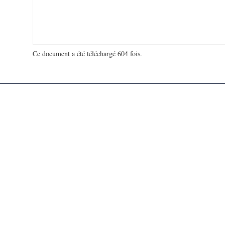
Ce document a été téléchargé 604 fois.
18 916 759 visites - 131