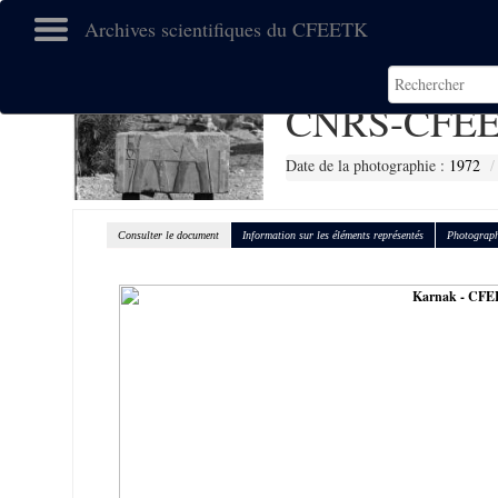
Archives scientifiques du CFEETK
CNRS-CFEE
Date de la photographie :
1972
Consulter le document
Information sur les éléments représentés
Photograph