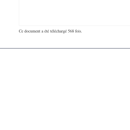
Ce document a été téléchargé 568 fois.
18 907 517 visites - 39